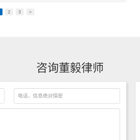
2
3
>
咨询董毅律师