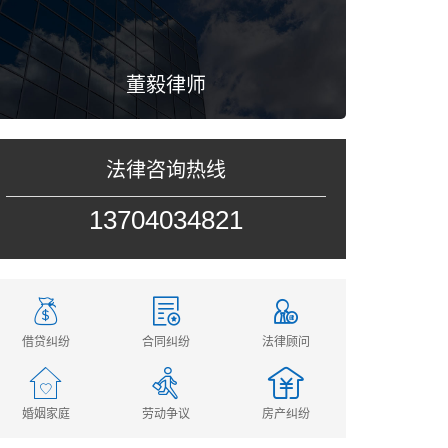
董毅律师
法律咨询热线
13704034821
借贷纠纷
合同纠纷
法律顾问
婚姻家庭
劳动争议
房产纠纷