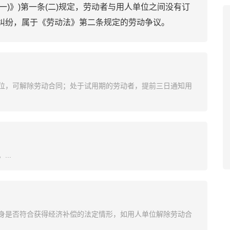
(一)》)第一条(二)规定，劳动者与用人单位之间没有订
纠纷，属于《劳动法》第二条规定的劳动争议。
位，可解除劳动合同；处于试用期的劳动者，提前三日通知用
..
身是否符合获得经济补偿的法定情形，如用人单位解除劳动合