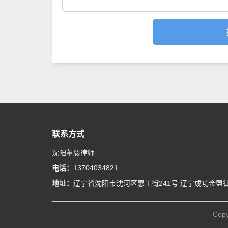
联系方式
沈阳董毅律师
电话：
13704034821
地址：
辽宁省沈阳市沈河区惠工街241号 辽宁成功金盟
Copy