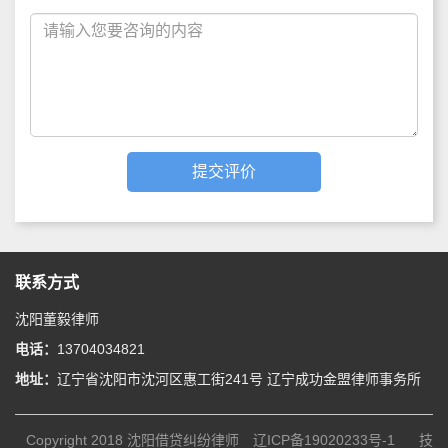
联系方式
沈阳董毅律师
电话：
13704034821
地址：
辽宁省沈阳市沈河区惠工街241号 辽宁成功金盟律师事务所
Copyright 2018
沈阳借贷纠纷律师
辽ICP备19020233号-1
技